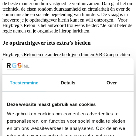
de beste manier om hun vastgoed te verduurzamen. Dan gaat het om
techniek, de eisen rondom duurzaamheid en circulariteit én over de
communicatie en sociale begeleiding van huurders. De vraag is in
hoeverre je je opdrachtgever hierin kunt en wilt ontzorgen." Voor
Huybregts Relou is het antwoord trouwens helder: "Je kunt beter de
regie nemen en je organisatie hierop inrichten."
Je opdrachtgever iets extra’s bieden
Huybregts Relou en de andere bedrijven binnen VB Groep richten
zich op (vervangende) nieuwbouw en onderhoud. "Voor
energierenovatie werken we met opdrachtgevers én vaste
bouwpartners langjarig samen in vaste teams in continustromen. Het
grote voordeel van projectoverstijgend samenwerken, is dat je op
een hoger niveau meedenkt en afspraken kunt maken. Denk aan
Toestemming
Details
Over
thema’s als het creëren van werkgelegenheid voor mensen met een
afstand tot de arbeidsmarkt, circulariteit, het toepassen van
innovaties." Volgens hem laten sommige bouwbedrijven kansen
liggen, omdat ze een langjarig commitment spannend vinden. "Ze
Deze website maakt gebruik van cookies
denken soms nog teveel vanuit omzetmaximalisatie en inkoopmarge.
We gebruiken cookies om content en advertenties te
Je kunt je omzet ook verhogen door iets extra’s aan te bieden met
meer toegevoegde waarde voor de opdrachtgever."
personaliseren, om functies voor social media te bieden
en om ons websiteverkeer te analyseren. Ook delen we
VB GO als specialistenteam
informatie over uw gebruik van onze site met onze