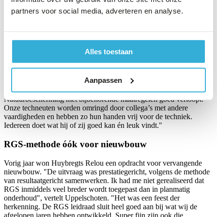
partners voor social media, adverteren en analyse.
Uppelschoten vertelt hoe ze de afgelopen periode het VB GO
verbeterteam hebben ingericht, waarbij GO staat voor groot
onderhoud. En voor ‘gaan’ natuurlijk, lacht Uppelschoten.
"Medewerkers hebben in zo’n team elk hun eigen expertise en
passie voor groot onderhoud. Zo hebben we medewerkers
Alles toestaan
aangetrokken om de communicatie met huurders te verzorgen. Ook
hebben we de functie datamanager gecreëerd; het interpreteren van
en rapporteren over onderhoudsdata wordt steeds belangrijker. Een
Aanpassen
coördinator bewaakt de planning en houdt onder meer in de gaten of
de afhandeling van de vergunning vanuit de Wet
Natuurbescherming met bijbehorende maatregelen goed verloopt.
Onze techneuten worden omringd door collega’s met andere
vaardigheden en hebben zo hun handen vrij voor de techniek.
Iedereen doet wat hij of zij goed kan én leuk vindt."
RGS-methode óók voor nieuwbouw
Vorig jaar won Huybregts Relou een opdracht voor vervangende
nieuwbouw. "De uitvraag was prestatiegericht, volgens de methode
van resultaatgericht samenwerken. Ik had me niet gerealiseerd dat
RGS inmiddels veel breder wordt toegepast dan in planmatig
onderhoud", vertelt Uppelschoten. "Het was een feest der
herkenning. De RGS leidraad sluit heel goed aan bij wat wij de
afgelopen jaren hebben ontwikkeld. Super fijn zijn ook die