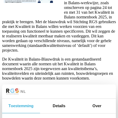
in Balans-werkwijze, zoals
omschreven op pagina 24 tot
en met 31 van het Kwaliteit in
Balans normenboek 2025, in
praktijk te brengen. Met de blauwdruk wil Stichting RGS gebruikers
die met Kwaliteit in Balans willen werken voorzien van een
toepassing om functioneel te kunnen specificeren. Dit wil zeggen de
te realiseren kwaliteit meetbaar maken en vastleggen. Dit kan
worden gedaan op verschillende niveaus, namelijk voor de gehele
samenwerking (standaardkwaliteitsniveau of ‘default’) of voor
projecten.
De Kwaliteit in Balans-Blauwdruk is een gestandaardiseerd
document waarin alle normen uit het Kwaliteit in Balans
normenboek 2025 zijn toegewezen aan kwaliteitsthema’s,
kwaliteitsvelden en uiteindelijk aan ruimten, bouwdelengroepen en
bouwdelen waarin deze normen kunnen voorkomen.
Kwaliteit in Balans werkt van grof naar fijn en start met het
vaststellen van de kwaliteitsuitgangspunten. Zo ook in deze
blauwdruk. Op basis van deze kwaliteitsuitgangspunten wordt
bepaald welke normen van toepassing (kunnen) zijn per ruimte,
Toestemming
Details
Over
bouwdeelgroep of bouwdeel. Vervolgens biedt de Blauwdruk
ruimte om per bouwdeel een prestatie-eis vast te stellen voor de
aanvangsingreep en de beheerfase, op basis van de betreffende