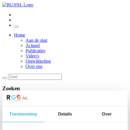
Home
Aan de slag
Actueel
Publicaties
Video's
Ontwikkeling
Over ons
Zoeken
U heeft gezocht op "
/zoeken/{url}/{url}
" - Uw zoekterm heeft geen
resultaat opgeleverd
Toestemming
Details
Over
Stichting RGS
Bezoekadres