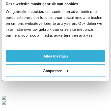
Deze website maakt gebruik van cookies
Tielweg 16
2803 PK Gouda
We gebruiken cookies om content en advertenties te
Postadres
Postbus 30
personaliseren, om functies voor social media te bieden
2740 AA Waddinxveen
en om ons websiteverkeer te analyseren. Ook delen we
Telefoon
informatie over uw gebruik van onze site met onze
088 - 01 88 166
partners voor social media, adverteren en analyse.
De stichting Resultaatgericht Samenwerken is in 2014
opgericht met als doel het bevorderen van de kwaliteit en
Alles toestaan
duurzaamheid van vastgoedonderhoud en het daarbij toepassen van
resultaatgericht samenwerken (RGS).
Stichting RGS is een initiatief van
Aanpassen