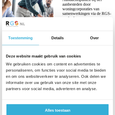
aanbesteden door
woningcorporaties van
samenwerkingen via de RGS-
methode.
Stichting RGS heeft samen
met AKD Advocaten een
informatieve notitie opgesteld
Toestemming
Details
Over
over de juridische kaders van
Europees aanbesteden van RGS-samenwerkingen. De stichting
RGS beoogt daarmee duidelijkheid te geven aan opdrachtgevers en
opdrachtnemers, zodat kan worden voorgesorteerd op een mogelijke
Deze website maakt gebruik van cookies
aanbestedingsplicht. De notitie beschrijft de situatie van begin 2023
voor wat betreft het huidige juridische (aanbestedingsrechtelijke)
We gebruiken cookies om content en advertenties te
kader en de mogelijke consequenties van de beoordeling door het
personaliseren, om functies voor social media te bieden
Hof voor zowel lopende als toekomstige RGS-samenwerkingen.
en om ons websiteverkeer te analyseren. Ook delen we
Online versie
Gratis downloaden
informatie over uw gebruik van onze site met onze
partners voor social media, adverteren en analyse.
Stichting RGS
Bezoekadres
Tielweg 16
Alles toestaan
2803 PK Gouda