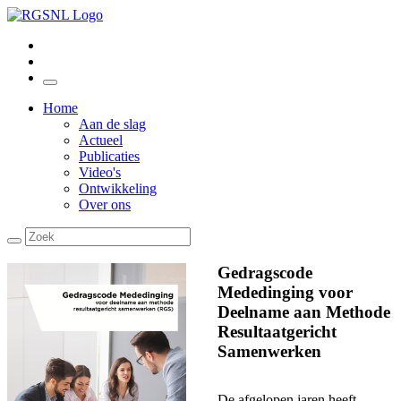
Home
Aan de slag
Actueel
Publicaties
Video's
Ontwikkeling
Over ons
Gedragscode
Mededinging voor
Deelname aan Methode
Resultaatgericht
Samenwerken
De afgelopen jaren heeft