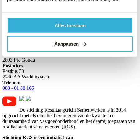
handelen. Deze gedragscode is bedoeld als ondersteuning daarbij.
Het is een waardevolle aanvulling op de RGS-systematiek en draagt
bij aan de robuustheid ervan.
Online versie
Gratis downloaden
Alles toestaan
Stichting RGS
Aanpassen
Bezoekadres
Tielweg 16
2803 PK Gouda
Postadres
Postbus 30
2740 AA Waddinxveen
Telefoon
088 - 01 88 166
De stichting Resultaatgericht Samenwerken is in 2014
opgericht met als doel het bevorderen van de kwaliteit en
duurzaamheid van vastgoedonderhoud en het daarbij toepassen van
resultaatgericht samenwerken (RGS).
Stichting RGS is een initiatief van