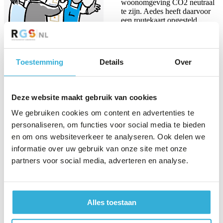
woonomgeving CO2 neutraal
te zijn. Aedes heeft daarvoor
een routekaart opgesteld,
waaruit bleek dat er een grote
opgave ligt. Daarvoor is het
nodig dat CO2 reductie een
centrale plek krijgt binnen de
Toestemming
Details
Over
strategie van corporaties en om
daarbij actief te sturen op CO2
reductie. Door slim en
resultaatgericht samen te werken (RGS) kan de opgave worden
Deze website maakt gebruik van cookies
gerealiseerd, waarbij ingrepen op een verstandige wijze worden
gefaseerd aansluitend op natuurlijke onderhoudsmomenten. Weten
We gebruiken cookies om content en advertenties te
hoe? Bekijk de animatie en lees de publicatie!
personaliseren, om functies voor social media te bieden
Online versie
Gratis downloaden
en om ons websiteverkeer te analyseren. Ook delen we
informatie over uw gebruik van onze site met onze
Stichting RGS
partners voor social media, adverteren en analyse.
Bezoekadres
Tielweg 16
2803 PK Gouda
Alles toestaan
Postadres
Postbus 30
2740 AA Waddinxveen